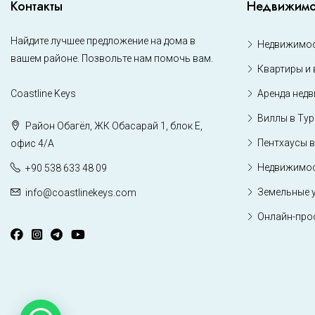
Контакты
Недвижимо
Найдите лучшее предложение на дома в
Недвижимос
вашем районе. Позвольте нам помочь вам.
Квартиры и 
Coastline Keys
Аренда нед
Виллы в Ту
Район Обагёл, ЖК Обасарай 1, блок Е,
Пентхаусы в
офис 4/А
Недвижимос
+90 538 633 48 09
Земельные 
info@coastlinekeys.com
Онлайн-про