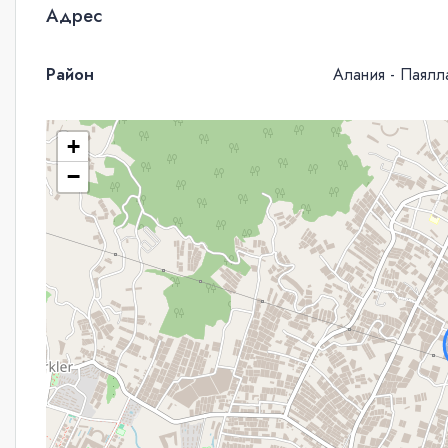
Адрес
Район
Алания - Паялл
+
−