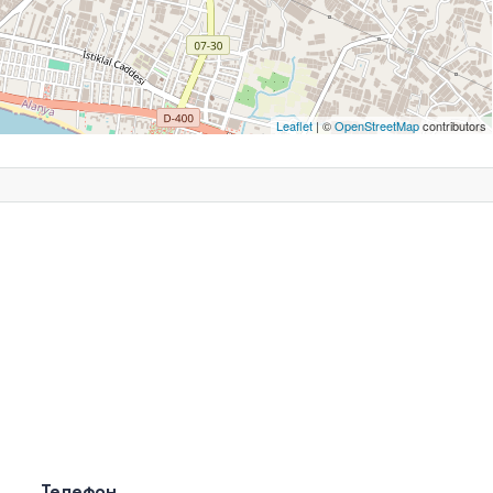
Leaflet
| ©
OpenStreetMap
contributors
Телефон