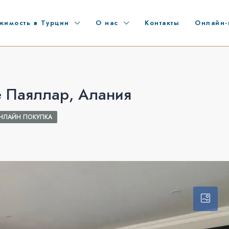
жимость в Турции
О нас
Контакты
Онлайн-
я
е Паяллар, Алания
НЛАЙН ПОКУПКА