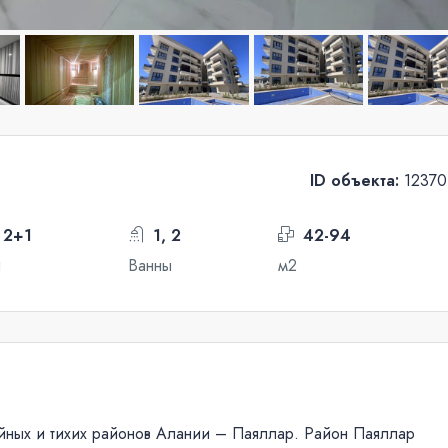
ID объекта:
12370
 2+1
1, 2
42-94
и
Ванны
м2
ных и тихих районов Алании – Паяллар. Район Паяллар