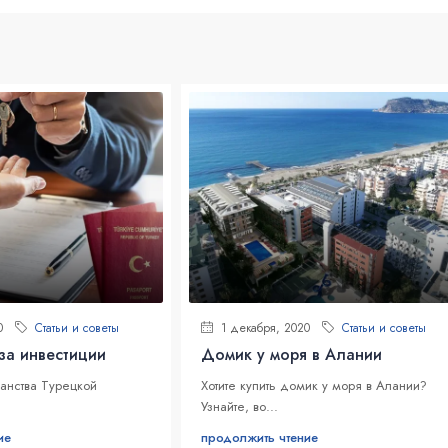
0
Статьи и советы
1 декабря, 2020
Статьи и советы
за инвестиции
Домик у моря в Алании
анства Турецкой
Хотите купить домик у моря в Алании?
Узнайте, во...
ие
продолжить чтение