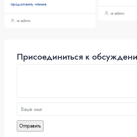
продолжить чтение
от admin
от admin
Присоединиться к обсужден