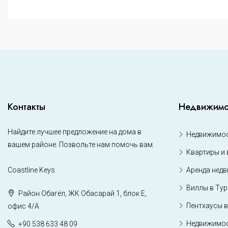
Контакты
Недвижимо
Найдите лучшее предложение на дома в
Недвижимос
вашем районе. Позвольте нам помочь вам.
Квартиры и 
Coastline Keys
Аренда нед
Виллы в Ту
Район Обагёл, ЖК Обасарай 1, блок Е,
Пентхаусы в
офис 4/А
Недвижимос
+90 538 633 48 09