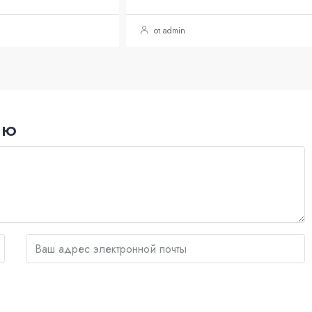
от admin
ию