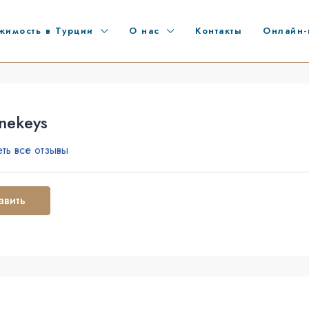
жимость в Турции
О нас
Контакты
Онлайн-
inekeys
ть все отзывы
авить