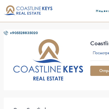
Недви
+905528835020
Coastl
Посмотре
Отпр