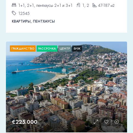
1+1, 2+1, пентхаусы 2+1 и 3+1
1, 2
47-187
м2
12545
КВАРТИРЫ, ПЕНТХАУСЫ
ГРАЖДАНСТВО
РАССРОЧКА
ЦЕНТР
ВНЖ
€225.000