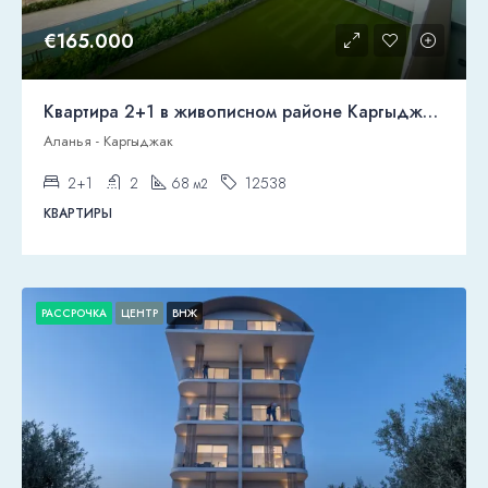
€165.000
Квартира 2+1 в живописном районе Каргыджак, Аланья
Аланья - Каргыджак
2+1
2
68
12538
м2
КВАРТИРЫ
РАССРОЧКА
ЦЕНТР
ВНЖ