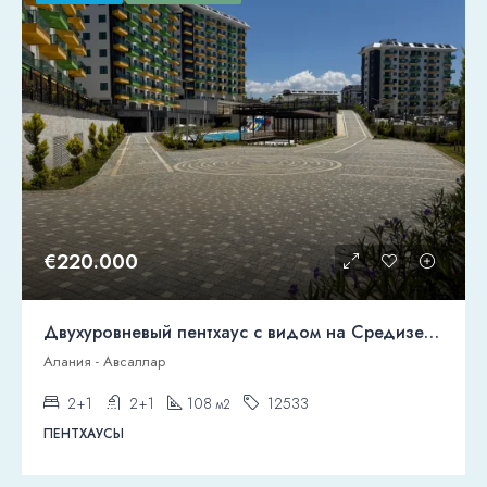
€220.000
Двухуровневый пентхаус с видом на Средиземное море в Аланье, Авсаллар.
Алания - Авсаллар
2+1
2+1
108
12533
м2
ПЕНТХАУСЫ