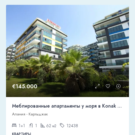
€145.000
Меблированные апартаменты у моря в Konak Seaside Resort
Алания - Каргыджак
1+1
1
62
12438
м2
КВАРТИРЫ