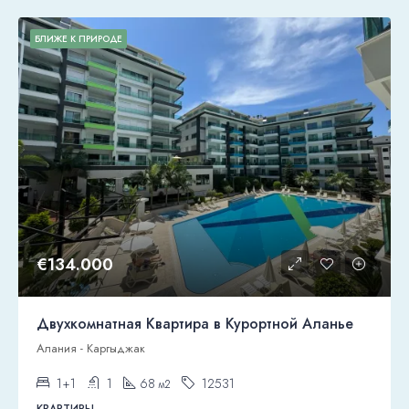
БЛИЖЕ К ПРИРОДЕ
€134.000
Двухкомнатная Квартира в Курортной Аланье
Алания - Каргыджак
1+1
1
68
12531
м2
КВАРТИРЫ