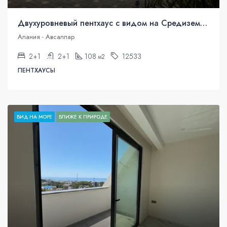
Двухуровневый пентхаус с видом на Средиземное море в Аланье, Авсаллар.
Алания - Авсаллар
2+1
2+1
108
12533
м2
ПЕНТХАУСЫ
ВИД НА МОРЕ
БЛИЖЕ К ПРИРОДЕ