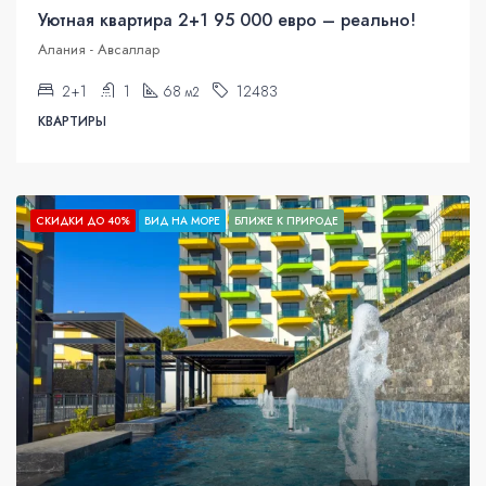
Уютная квартира 2+1 95 000 евро – реально!
Алания - Авсаллар
2+1
1
68
12483
м2
КВАРТИРЫ
СКИДКИ ДО 40%
ВИД НА МОРЕ
БЛИЖЕ К ПРИРОДЕ