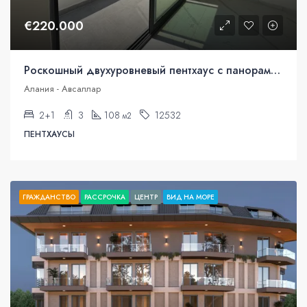
€220.000
Роскошный двухуровневый пентхаус с панорамным видом на море в Авсалларе, Аланья
Алания - Авсаллар
2+1
3
108
12532
м2
ПЕНТХАУСЫ
ГРАЖДАНСТВО
РАССРОЧКА
ЦЕНТР
ВИД НА МОРЕ