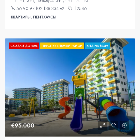
1+1, 2+1, пентхаусы 3+1, 4+1
1-3
56-90-97-102-138-334
12546
м2
КВАРТИРЫ, ПЕНТХАУСЫ
СКИДКИ ДО 40%
ПЕРСПЕКТИВНЫЙ РАЙОН
ВИД НА МОРЕ
€95.000