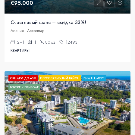
€95.000
Счастливый шанс – скидка 33%!
Алания - Авсаллар
2+1
1
80
12493
м2
КВАРТИРЫ
СКИДКИ ДО 40%
ПЕРСПЕКТИВНЫЙ РАЙОН
ВИД НА МОРЕ
БЛИЖЕ К ПРИРОДЕ