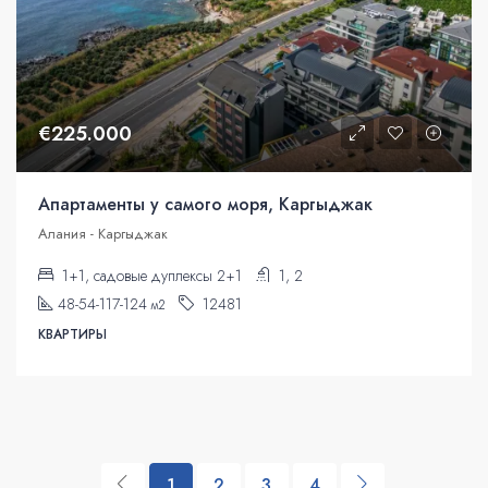
€225.000
Апартаменты у самого моря, Каргыджак
Алания - Каргыджак
1+1, садовые дуплексы 2+1
1, 2
48-54-117-124
12481
м2
КВАРТИРЫ
1
2
3
4