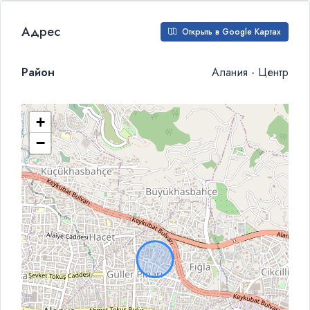
Адрес
Открыть в Google Картах
Район
Алания - Центр
+
−