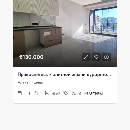
€130.000
Прикоснитесь к элитной жизни курортной Алании
Аланья - центр
1+1
1
58
12528
м2
КВАРТИРЫ