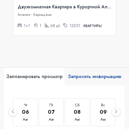
Двухкомнатная Квартира в Курортной Аланье
Алания - Каргыджак
1+1
1
68
12531
м2
КВАРТИРЫ
Запланировать просмотр
Запросить информацию
Чт
Пт
Сб
Вс
П
06
07
08
09
1
Авг
Авг
Авг
Авг
А