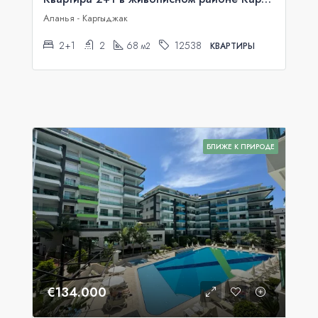
Аланья - Каргыджак
2+1
2
68
12538
м2
КВАРТИРЫ
БЛИЖЕ К ПРИРОДЕ
€134.000