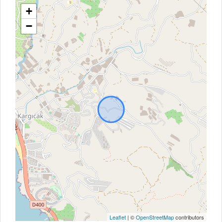
+
−
Leaflet
| ©
OpenStreetMap
contributors