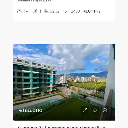
Алания - Каргыджак
1+1
1
62
12438
м2
КВАРТИРЫ
€165.000
Квартира 2+1 в живописном районе Каргыджак, Аланья