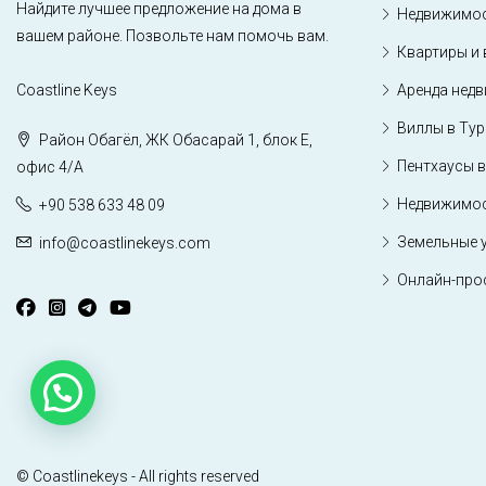
Найдите лучшее предложение на дома в
Недвижимос
вашем районе. Позвольте нам помочь вам.
Квартиры и 
Coastline Keys
Аренда нед
Виллы в Ту
Район Обагёл, ЖК Обасарай 1, блок Е,
Пентхаусы в
офис 4/А
Недвижимос
+90 538 633 48 09
Земельные 
info@coastlinekeys.com
Онлайн-про
© Coastlinekeys - All rights reserved